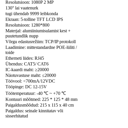
Resolutsioon: 1080P 2 MP
130° lai vaatenurk
tugi ühendab 9999 leibkonda
Ekraan: 5-tolline TFT LCD IPS
Resolutsioon: 1280*800
Materjal: alumiiniumisulamist kest +
puutetundlik nupp
Võrgu edastusrežiim: TCP/IP protokoll
Laadimine: mittestandardne POE-lüliti /
toide
Etherneti liides: RJ45
Ühendus: CAT5/ CAT6
IC-kaardi maht: ≥20000
Näotuvastuse maht: ≤20000
Töövool: <700mA/12VDC
Tööpinge: DC 12-15V
Töötemperatuur: -40 ℃ ~ +70 ℃
Kontuuri mõõtmed: 225 * 125 * 48 mm
Paigaldusmõõdud: 215 x 115 x 40 cm
Paigaldus: seinale kinnitatav või
sisseehitatud