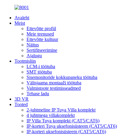
Avaleht
Meist
Ettevõtte profiil
Meie teenused
Ettevõtte kultuur
Näitus
Sertifitseerimine
Ajalugu
Tootmisliin
LCM-i töötuba
SMT töötuba
Sisemonitoride kokkupaneku töötuba
Välisjaama montaaži töötuba
Valmistoote testimisseadmed
Tehase ladu
3D VR
Tooted
2-juhtmeline IP Tuya Villa komplekt
4 juhtmega villakomplekt
IP Villa Tuya komplekt (CAT5/CAT6)
IP-korteri Tuya uksefonisüsteem (CAT5/CAT6)
IP-korteri uksefonisüsteem (CAT5/CAT6)