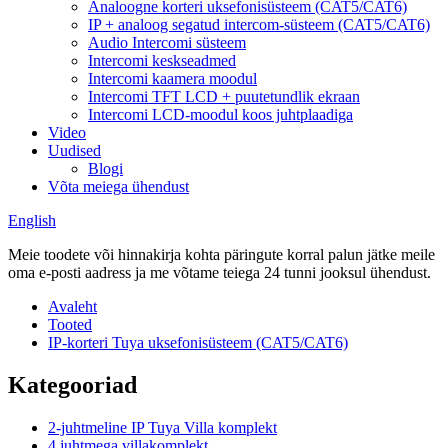
Analoogne korteri uksefonisüsteem (CAT5/CAT6)
IP + analoog segatud intercom-süsteem (CAT5/CAT6)
Audio Intercomi süsteem
Intercomi keskseadmed
Intercomi kaamera moodul
Intercomi TFT LCD + puutetundlik ekraan
Intercomi LCD-moodul koos juhtplaadiga
Video
Uudised
Blogi
Võta meiega ühendust
English
Meie toodete või hinnakirja kohta päringute korral palun jätke meile
oma e-posti aadress ja me võtame teiega 24 tunni jooksul ühendust.
Avaleht
Tooted
IP-korteri Tuya uksefonisüsteem (CAT5/CAT6)
Kategooriad
2-juhtmeline IP Tuya Villa komplekt
4 juhtmega villakomplekt