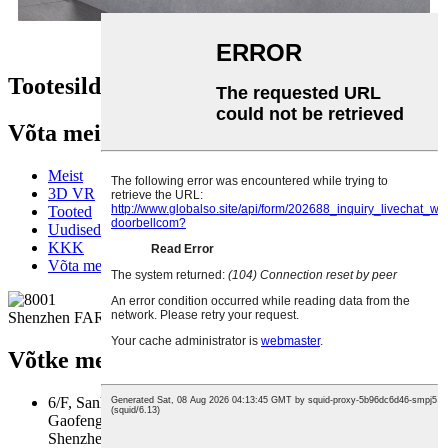
Tootesildid
Võta meiega ühendust
Meist
3D VR
Tooted
Uudised
KKK
Võta meiega ühendust
Shenzhen FARHD Tech Co., Ltd.
Võtke meiega ühendust
6/F, Sanhe teadus- ja tehnoloogiapark, nr 1, Sanhe tee.
Gaofengi kogukond, Dalangi tänav, Longhua piirkond,
Shenzheni linn, Guangdongi provints, Hiina