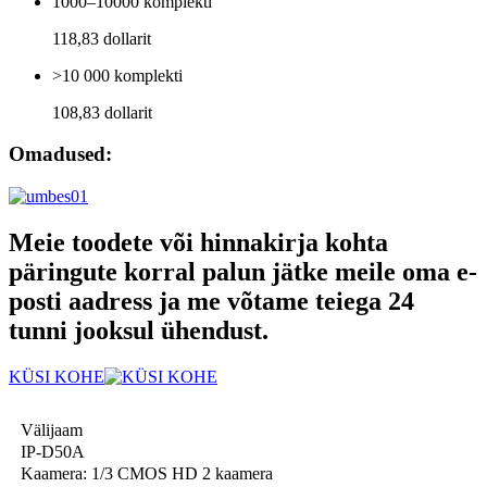
1000–10000 komplekti
118,83 dollarit
>10 000 komplekti
108,83 dollarit
Omadused:
Meie toodete või hinnakirja kohta
päringute korral palun jätke meile oma e-
posti aadress ja me võtame teiega 24
tunni jooksul ühendust.
KÜSI KOHE
Välijaam
IP-D50A
Kaamera: 1/3 CMOS HD 2 kaamera