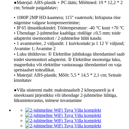
●Materjal: ABS-plastik + PC-lääts; Mõõtmed: 19 * 12,2 * 2
cm; Seinale paigaldatav;
• 1080P 2MP HD-kaamera; 115° vaatenurk; Infrapuna öise
nägemise valguse kompenseerimine;
• IP 65 ilmastikukindel; Töötemperatuur: -40 °C kuni +70 °C
• Ühendage 2-juhtmelise kaabliga; ristlõige ≥0,5 mm; toide
adapterist sisemonitori / 2-juhtmelise lüliti kaudu
• 1 avamisrelee, 2 väljundit: 1 kuivkontakt ja 1 12 V väljund;
Avamine 1; Avamine 2
• Luku ühilduvus: ① Elektrilise juhtlukuga ühendamisel saab
toidet sisemonitori adapterist. ② Elektrilise mootoriga luku,
magnetluku või elektrilise vasturauaga ühendamisel on vaja
spetsiaalset toiteallikat.
• Materjal: ABS-plastik; Mõõt: 5,5 * 14,5 * 2,1 cm; Seinale
kinnitatav
●Villa süsteemi maht: maksimaalselt 2 kõnepaneeli ja 4
siseekraani järjestikku või ühendage 2-juhtmelise lülitiga,
liikumistuvastus, inimese tuvastamine