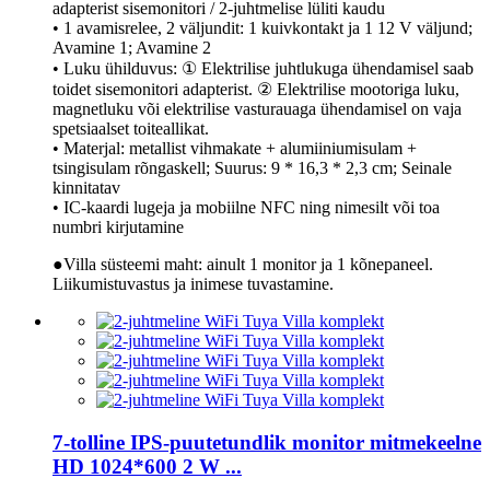
adapterist sisemonitori / 2-juhtmelise lüliti kaudu
• 1 avamisrelee, 2 väljundit: 1 kuivkontakt ja 1 12 V väljund;
Avamine 1; Avamine 2
• Luku ühilduvus: ① Elektrilise juhtlukuga ühendamisel saab
toidet sisemonitori adapterist. ② Elektrilise mootoriga luku,
magnetluku või elektrilise vasturauaga ühendamisel on vaja
spetsiaalset toiteallikat.
• Materjal: metallist vihmakate + alumiiniumisulam +
tsingisulam rõngaskell; Suurus: 9 * 16,3 * 2,3 cm; Seinale
kinnitatav
• IC-kaardi lugeja ja mobiilne NFC ning nimesilt või toa
numbri kirjutamine
●Villa süsteemi maht: ainult 1 monitor ja 1 kõnepaneel.
Liikumistuvastus ja inimese tuvastamine.
7-tolline IPS-puutetundlik monitor mitmekeelne
HD 1024*600 2 W ...