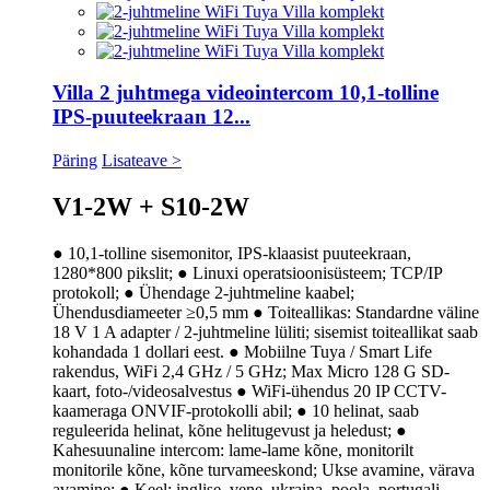
Villa 2 juhtmega videointercom 10,1-tolline
IPS-puuteekraan 12...
Päring
Lisateave >
V1-2W + S10-2W
● 10,1-tolline sisemonitor, IPS-klaasist puuteekraan,
1280*800 pikslit; ● Linuxi operatsioonisüsteem; TCP/IP
protokoll; ● Ühendage 2-juhtmeline kaabel;
Ühendusdiameeter ≥0,5 mm ● Toiteallikas: Standardne väline
18 V 1 A adapter / 2-juhtmeline lüliti; sisemist toiteallikat saab
kohandada 1 dollari eest. ● Mobiilne Tuya / Smart Life
rakendus, WiFi 2,4 GHz / 5 GHz; Max Micro 128 G SD-
kaart, foto-/videosalvestus ● WiFi-ühendus 20 IP CCTV-
kaameraga ONVIF-protokolli abil; ● 10 helinat, saab
reguleerida helinat, kõne helitugevust ja heledust; ●
Kahesuunaline intercom: lame-lame kõne, monitorilt
monitorile kõne, kõne turvameeskond; Ukse avamine, värava
avamine; ● Keel: inglise, vene, ukraina, poola, portugali,