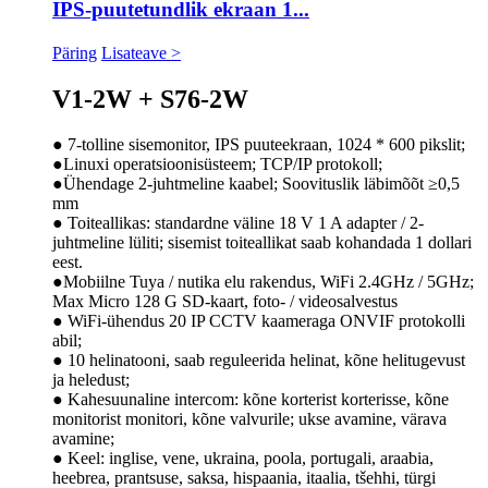
IPS-puutetundlik ekraan 1...
Päring
Lisateave >
V1-2W + S76-2W
● 7-tolline sisemonitor, IPS puuteekraan, 1024 * 600 pikslit;
●Linuxi operatsioonisüsteem; TCP/IP protokoll;
●Ühendage 2-juhtmeline kaabel; Soovituslik läbimõõt ≥0,5
mm
● Toiteallikas: standardne väline 18 V 1 A adapter / 2-
juhtmeline lüliti; sisemist toiteallikat saab kohandada 1 dollari
eest.
●Mobiilne Tuya / nutika elu rakendus, WiFi 2.4GHz / 5GHz;
Max Micro 128 G SD-kaart, foto- / videosalvestus
● WiFi-ühendus 20 IP CCTV kaameraga ONVIF protokolli
abil;
● 10 helinatooni, saab reguleerida helinat, kõne helitugevust
ja heledust;
● Kahesuunaline intercom: kõne korterist korterisse, kõne
monitorist monitori, kõne valvurile; ukse avamine, värava
avamine;
● Keel: inglise, vene, ukraina, poola, portugali, araabia,
heebrea, prantsuse, saksa, hispaania, itaalia, tšehhi, türgi