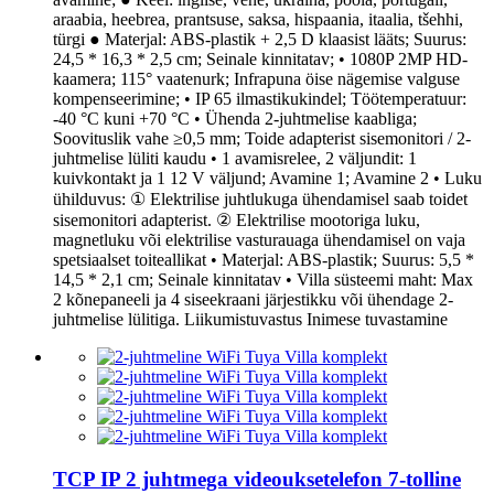
araabia, heebrea, prantsuse, saksa, hispaania, itaalia, tšehhi,
türgi ● Materjal: ABS-plastik + 2,5 D klaasist lääts; Suurus:
24,5 * 16,3 * 2,5 cm; Seinale kinnitatav; • 1080P 2MP HD-
kaamera; 115° vaatenurk; Infrapuna öise nägemise valguse
kompenseerimine; • IP 65 ilmastikukindel; Töötemperatuur:
-40 °C kuni +70 °C • Ühenda 2-juhtmelise kaabliga;
Soovituslik vahe ≥0,5 mm; Toide adapterist sisemonitori / 2-
juhtmelise lüliti kaudu • 1 avamisrelee, 2 väljundit: 1
kuivkontakt ja 1 12 V väljund; Avamine 1; Avamine 2 • Luku
ühilduvus: ① Elektrilise juhtlukuga ühendamisel saab toidet
sisemonitori adapterist. ② Elektrilise mootoriga luku,
magnetluku või elektrilise vasturauaga ühendamisel on vaja
spetsiaalset toiteallikat • Materjal: ABS-plastik; Suurus: 5,5 *
14,5 * 2,1 cm; Seinale kinnitatav • Villa süsteemi maht: Max
2 kõnepaneeli ja 4 siseekraani järjestikku või ühendage 2-
juhtmelise lülitiga. Liikumistuvastus Inimese tuvastamine
TCP IP 2 juhtmega videouksetelefon 7-tolline