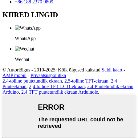
+86 188 2370 9809
KIIRED LINGID
WhatsApp
Wechat
© Autoriõigus - 2010-2025: Kõik õigused kaitstud.
Saidi kaart
-
AMP mobiil
-
Privaatsuspoliitika
2,4-tolline puutetundlik ekraan
,
2,5-tolline TFT-ekraan
,
2.4
Puuteekraan
,
2,4-tolline TFT LCD-ekraan
,
2.4 Puutetundlik ekraan
Arduino
,
2.4 TFT puutetundlik ekraan Arduinole
,