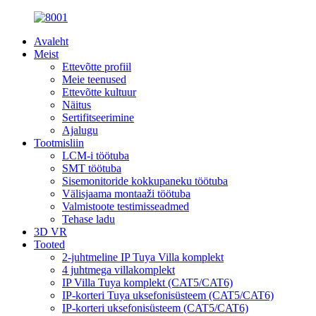
Avaleht
Meist
Ettevõtte profiil
Meie teenused
Ettevõtte kultuur
Näitus
Sertifitseerimine
Ajalugu
Tootmisliin
LCM-i töötuba
SMT töötuba
Sisemonitoride kokkupaneku töötuba
Välisjaama montaaži töötuba
Valmistoote testimisseadmed
Tehase ladu
3D VR
Tooted
2-juhtmeline IP Tuya Villa komplekt
4 juhtmega villakomplekt
IP Villa Tuya komplekt (CAT5/CAT6)
IP-korteri Tuya uksefonisüsteem (CAT5/CAT6)
IP-korteri uksefonisüsteem (CAT5/CAT6)