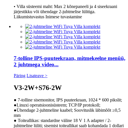
• Villa süsteemi maht: Max 2 kõnepaneeli ja 4 siseekraani
järjestikku või ühendage 2-juhtmelise lülitiga.
Liikumistuvastus Inimese tuvastamine
7-tolline IPS-puuteekraan, mitmekeelne menüü,
2 juhtmega video...
Päring
Lisateave >
V3-2W+S76-2W
● 7-tolline sisemonitor, IPS puuteekraan, 1024 * 600 pikslit;
●Linuxi operatsioonisüsteem; TCP/IP protokoll;
●Ühendage 2-juhtmeline kaabel; Soovituslik läbimõõt ≥0,5
mm
● Toiteallikas: standardne väline 18 V 1 A adapter / 2-
juhtmeline lüliti; sisemist toiteallikat saab kohandada 1 dollari