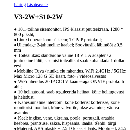
Päring
Lisateave >
V3-2W+S10-2W
● 10,1-tolline sisemonitor, IPS-klaasist puuteekraan, 1280 *
800 pikslit;
●Linuxi operatsioonisüsteem; TCP/IP protokoll;
●Ühendage 2-juhtmeline kaabel; Soovituslik läbimõõt ≥0,5
mm
● Toiteallikas: standardne väline 18 V 1 A adapter / 2-
juhtmeline lüliti; sisemist toiteallikat saab kohandada 1 dollari
eest.
●Mobiilne Tuya / nutika elu rakendus, WiFi 2.4GHz / 5GHz;
Max Micro 128 G SD-kaart, foto- / videosalvestus
● WiFi-ühendus 20 IP CCTV kaameraga ONVIF protokolli
abil;
● 10 helinatooni, saab reguleerida helinat, kõne helitugevust
ja heledust;
● Kahesuunaline intercom: kõne korterist korterisse, kõne
monitorist monitori, kõne valvurile; ukse avamine, värava
avamine;
● Keel: inglise, vene, ukraina, poola, portugali, araabia,
heebrea, prantsuse, saksa, hispaania, itaalia, tšehhi, türgi
●Materjal: ABS-plastik + 2,5 D klaasist lääts; Mõõtmed: 24,5