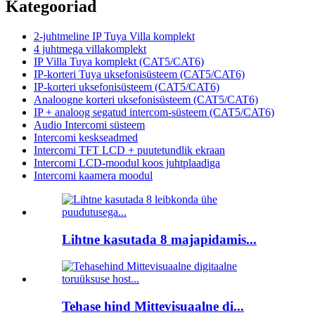
Kategooriad
2-juhtmeline IP Tuya Villa komplekt
4 juhtmega villakomplekt
IP Villa Tuya komplekt (CAT5/CAT6)
IP-korteri Tuya uksefonisüsteem (CAT5/CAT6)
IP-korteri uksefonisüsteem (CAT5/CAT6)
Analoogne korteri uksefonisüsteem (CAT5/CAT6)
IP + analoog segatud intercom-süsteem (CAT5/CAT6)
Audio Intercomi süsteem
Intercomi keskseadmed
Intercomi TFT LCD + puutetundlik ekraan
Intercomi LCD-moodul koos juhtplaadiga
Intercomi kaamera moodul
Lihtne kasutada 8 majapidamis...
Tehase hind Mittevisuaalne di...