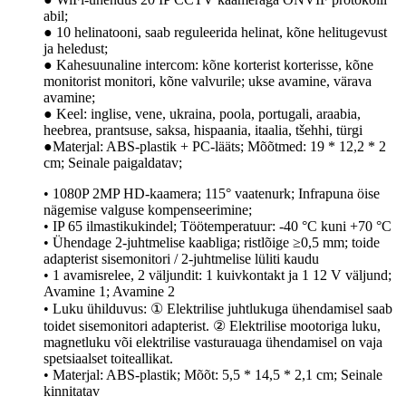
abil;
● 10 helinatooni, saab reguleerida helinat, kõne helitugevust
ja heledust;
● Kahesuunaline intercom: kõne korterist korterisse, kõne
monitorist monitori, kõne valvurile; ukse avamine, värava
avamine;
● Keel: inglise, vene, ukraina, poola, portugali, araabia,
heebrea, prantsuse, saksa, hispaania, itaalia, tšehhi, türgi
●Materjal: ABS-plastik + PC-lääts; Mõõtmed: 19 * 12,2 * 2
cm; Seinale paigaldatav;
• 1080P 2MP HD-kaamera; 115° vaatenurk; Infrapuna öise
nägemise valguse kompenseerimine;
• IP 65 ilmastikukindel; Töötemperatuur: -40 °C kuni +70 °C
• Ühendage 2-juhtmelise kaabliga; ristlõige ≥0,5 mm; toide
adapterist sisemonitori / 2-juhtmelise lüliti kaudu
• 1 avamisrelee, 2 väljundit: 1 kuivkontakt ja 1 12 V väljund;
Avamine 1; Avamine 2
• Luku ühilduvus: ① Elektrilise juhtlukuga ühendamisel saab
toidet sisemonitori adapterist. ② Elektrilise mootoriga luku,
magnetluku või elektrilise vasturauaga ühendamisel on vaja
spetsiaalset toiteallikat.
• Materjal: ABS-plastik; Mõõt: 5,5 * 14,5 * 2,1 cm; Seinale
kinnitatav