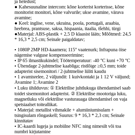
ja heledust;
● Kahesuunaline intercom: kõne korterist korterisse, kõne
monitorist monitori, kõne valvurile; ukse avamine, värava
avamine;
● Keel: inglise, vene, ukraina, poola, portugali, araabia,
heebrea, prantsuse, saksa, hispaania, itaalia, tšehhi, türgi
●Materjal: ABS-plastik + 2,5 D klaasist lääts; Mõõtmed: 24,5
* 16,3 * 2,5 cm; Seinale paigaldatav;
• 1080P 2MP HD-kaamera; 115° vaatenurk; Infrapuna öise
nägemise valguse kompenseerimine;
• IP 65 ilmastikukindel; Töötemperatuur: -40 °C kuni +70 °C
• Ühendage 2-juhtmelise kaabliga; ristlõige ≥0,5 mm; toide
adapterist sisemonitori / 2-juhtmelise lüliti kaudu
• 1 avamisrelee, 2 väljundit: 1 kuivkontakt ja 1 12 V väljund;
Avamine 1; Avamine 2
• Luku ühilduvus: ① Elektrilise juhtlukuga ühendamisel saab
toidet sisemonitori adapterist. ② Elektrilise mootoriga luku,
magnetluku või elektrilise vasturauaga ühendamisel on vaja
spetsiaalset toiteallikat.
• Materjal: metallist vihmakile + alumiiniumisulam +
tsingisulam rõngaskell; Suurus: 9 * 16,3 * 2,3 cm; Seinale
kinnitatav
• IC-kaardi lugeja ja mobiilne NFC ning nimesilt või toa
numbri kirjutamine