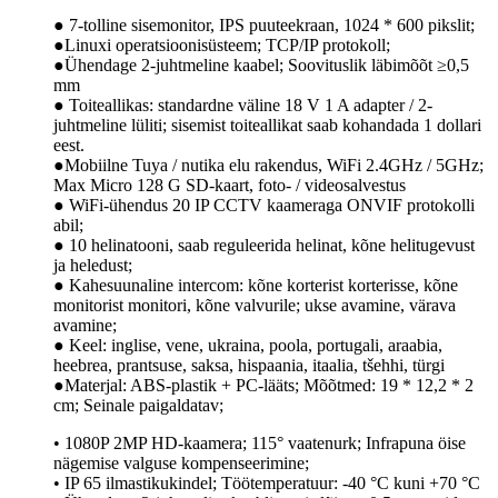
● 7-tolline sisemonitor, IPS puuteekraan, 1024 * 600 pikslit;
●Linuxi operatsioonisüsteem; TCP/IP protokoll;
●Ühendage 2-juhtmeline kaabel; Soovituslik läbimõõt ≥0,5
mm
● Toiteallikas: standardne väline 18 V 1 A adapter / 2-
juhtmeline lüliti; sisemist toiteallikat saab kohandada 1 dollari
eest.
●Mobiilne Tuya / nutika elu rakendus, WiFi 2.4GHz / 5GHz;
Max Micro 128 G SD-kaart, foto- / videosalvestus
● WiFi-ühendus 20 IP CCTV kaameraga ONVIF protokolli
abil;
● 10 helinatooni, saab reguleerida helinat, kõne helitugevust
ja heledust;
● Kahesuunaline intercom: kõne korterist korterisse, kõne
monitorist monitori, kõne valvurile; ukse avamine, värava
avamine;
● Keel: inglise, vene, ukraina, poola, portugali, araabia,
heebrea, prantsuse, saksa, hispaania, itaalia, tšehhi, türgi
●Materjal: ABS-plastik + PC-lääts; Mõõtmed: 19 * 12,2 * 2
cm; Seinale paigaldatav;
• 1080P 2MP HD-kaamera; 115° vaatenurk; Infrapuna öise
nägemise valguse kompenseerimine;
• IP 65 ilmastikukindel; Töötemperatuur: -40 °C kuni +70 °C