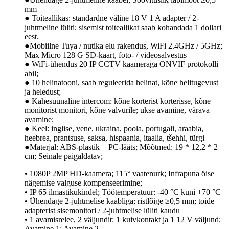
mm
● Toiteallikas: standardne väline 18 V 1 A adapter / 2-
juhtmeline lüliti; sisemist toiteallikat saab kohandada 1 dollari
eest.
●Mobiilne Tuya / nutika elu rakendus, WiFi 2.4GHz / 5GHz;
Max Micro 128 G SD-kaart, foto- / videosalvestus
● WiFi-ühendus 20 IP CCTV kaameraga ONVIF protokolli
abil;
● 10 helinatooni, saab reguleerida helinat, kõne helitugevust
ja heledust;
● Kahesuunaline intercom: kõne korterist korterisse, kõne
monitorist monitori, kõne valvurile; ukse avamine, värava
avamine;
● Keel: inglise, vene, ukraina, poola, portugali, araabia,
heebrea, prantsuse, saksa, hispaania, itaalia, tšehhi, türgi
●Materjal: ABS-plastik + PC-lääts; Mõõtmed: 19 * 12,2 * 2
cm; Seinale paigaldatav;
• 1080P 2MP HD-kaamera; 115° vaatenurk; Infrapuna öise
nägemise valguse kompenseerimine;
• IP 65 ilmastikukindel; Töötemperatuur: -40 °C kuni +70 °C
• Ühendage 2-juhtmelise kaabliga; ristlõige ≥0,5 mm; toide
adapterist sisemonitori / 2-juhtmelise lüliti kaudu
• 1 avamisrelee, 2 väljundit: 1 kuivkontakt ja 1 12 V väljund;
Avamine 1; Avamine 2