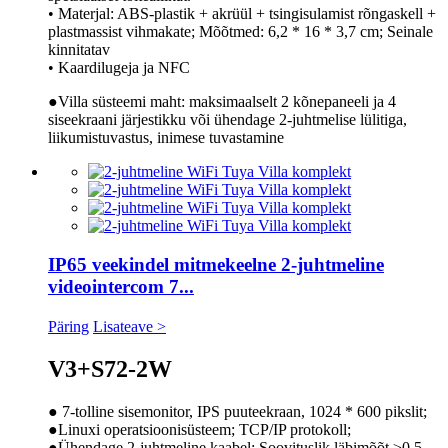
• Materjal: ABS-plastik + akrüül + tsingisulamist rõngaskell +
plastmassist vihmakate; Mõõtmed: 6,2 * 16 * 3,7 cm; Seinale
kinnitatav
• Kaardilugeja ja NFC
●Villa süsteemi maht: maksimaalselt 2 kõnepaneeli ja 4
siseekraani järjestikku või ühendage 2-juhtmelise lülitiga,
liikumistuvastus, inimese tuvastamine
IP65 veekindel mitmekeelne 2-juhtmeline
videointercom 7...
Päring
Lisateave >
V3+S72-2W
● 7-tolline sisemonitor, IPS puuteekraan, 1024 * 600 pikslit;
●Linuxi operatsioonisüsteem; TCP/IP protokoll;
●Ühendage 2-juhtmeline kaabel; Soovituslik läbimõõt ≥0,5