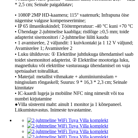
* 2,5 cm; Seinale paigaldatav;
• 1080P 2MP HD-kaamera; 115° vaatenurk; Infrapuna öise
nägemise valguse kompenseerimine;
• IP 65 ilmastikukindel; Töötemperatuur: -40 °C kuni +70 °C
• Ühendage 2-juhtmelise kaabliga; ristlõige ≥0,5 mm; toide
adapterist sisemonitori / 2-juhtmelise lüliti kaudu
• 1 avamisrelee, 2 väljundit: 1 kuivkontakt ja 1 12 V väljund;
Avamisrelee 1; Avamisrelee 2
• Luku ühilduvus: ① Elektrilise juhtlukuga ühendamisel saab
toidet sisemonitori adapterist. ② Elektrilise mootoriga luku,
magnetluku või elektrilise vasturauaga ühendamisel on vaja
spetsiaalset toiteallikat.
• Materjal: metallist vihmakate + alumiiniumisulam +
tsingisulam rõngaskell; Suurus: 9 * 16,3 * 2,3 cm; Seinale
kinnitatav
• IC-kaardi lugeja ja mobiilne NFC ning nimesilt või toa
numbri kirjutamine
●Villa süsteemi maht: ainult 1 monitor ja 1 kõnepaneel.
Liikumistuvastus. Inimeste tuvastamine.