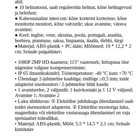
abil;
● 10 helinatooni, saab reguleerida helinat, kõne helitugevust
ja heledust;
● Kahesuunaline intercom: kõne korterist korterisse, kõne
monitorist monitori, kõne valvurile; ukse avamine, värava
avamine;
● Keel: inglise, vene, ukraina, poola, portugali, araabia,
heebrea, prantsuse, saksa, hispaania, itaalia, tšehhi, türgi
●Materjal: ABS-plastik + PC-lääts; Mõõtmed: 19 * 12,2 * 2
cm; Seinale paigaldatav;
• 1080P 2MP HD-kaamera; 115° vaatenurk; Infrapuna öise
nägemise valguse kompenseerimine;
• IP 65 ilmastikukindel; Töötemperatuur: -40 °C kuni +70 °C
• Ühendage 2-juhtmelise kaabliga; ristlõige ≥0,5 mm; toide
adapterist sisemonitori / 2-juhtmelise lüliti kaudu
• 1 avamisrelee, 2 väljundit: 1 kuivkontakt ja 1 12 V väljund;
Avamine 1; Avamine 2
• Luku ühilduvus: ① Elektrilise juhtlukuga ühendamisel saab
toidet sisemonitori adapterist. ② Elektrilise mootoriga luku,
magnetluku või elektrilise vasturauaga ühendamisel on vaja
spetsiaalset toiteallikat.
• Materjal: ABS-plastik; Mõõt: 5,5 * 14,5 * 2,1 cm; Seinale
kinnitatav