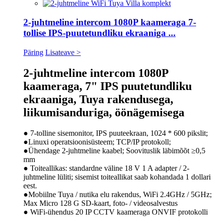
2-juhtmeline intercom 1080P kaameraga 7-
tollise IPS-puutetundliku ekraaniga ...
Päring
Lisateave >
2-juhtmeline intercom 1080P
kaameraga, 7" IPS puutetundliku
ekraaniga, Tuya rakendusega,
liikumisanduriga, öönägemisega
● 7-tolline sisemonitor, IPS puuteekraan, 1024 * 600 pikslit;
●Linuxi operatsioonisüsteem; TCP/IP protokoll;
●Ühendage 2-juhtmeline kaabel; Soovituslik läbimõõt ≥0,5
mm
● Toiteallikas: standardne väline 18 V 1 A adapter / 2-
juhtmeline lüliti; sisemist toiteallikat saab kohandada 1 dollari
eest.
●Mobiilne Tuya / nutika elu rakendus, WiFi 2.4GHz / 5GHz;
Max Micro 128 G SD-kaart, foto- / videosalvestus
● WiFi-ühendus 20 IP CCTV kaameraga ONVIF protokolli