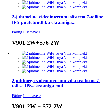
2-juhtmeline videointercomi süsteem 7-tolline
IPS-puutetundliku ekraaniga...
Päring
Lisateave >
V901-2W+S76-2W
2 juhtmega videointercomi villa seadistus 7-
tollise IPS-ekraaniga mul...
Päring
Lisateave >
V901-2W + S72-2W