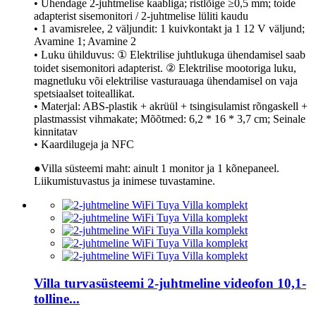
• Ühendage 2-juhtmelise kaabliga; ristlõige ≥0,5 mm; toide
adapterist sisemonitori / 2-juhtmelise lüliti kaudu
• 1 avamisrelee, 2 väljundit: 1 kuivkontakt ja 1 12 V väljund;
Avamine 1; Avamine 2
• Luku ühilduvus: ① Elektrilise juhtlukuga ühendamisel saab
toidet sisemonitori adapterist. ② Elektrilise mootoriga luku,
magnetluku või elektrilise vasturauaga ühendamisel on vaja
spetsiaalset toiteallikat.
• Materjal: ABS-plastik + akrüül + tsingisulamist rõngaskell +
plastmassist vihmakate; Mõõtmed: 6,2 * 16 * 3,7 cm; Seinale
kinnitatav
• Kaardilugeja ja NFC
●Villa süsteemi maht: ainult 1 monitor ja 1 kõnepaneel.
Liikumistuvastus ja inimese tuvastamine.
Villa turvasüsteemi 2-juhtmeline videofon 10,1-
tolline...