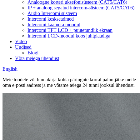
Analoogne korteri uksefonisüsteem (CAT5/CAT6)
IP + analoog segatud intercom-süsteem (CAT5/CAT6)
Audio Intercomi süsteem
Intercomi keskseadmed
Intercomi kaamera moodul
Intercomi TFT LCD + puutetundlik ekraan
Intercomi LCD-moodul koos juhtplaadiga
Video
Uudised
Blogi
Võta meiega ühendust
English
Meie toodete või hinnakirja kohta päringute korral palun jätke meile
oma e-posti aadress ja me võtame teiega 24 tunni jooksul ühendust.