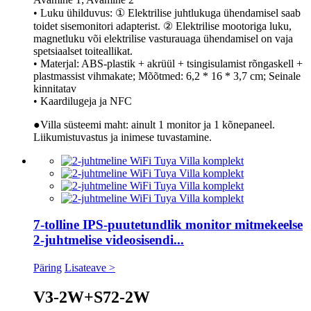
• Luku ühilduvus: ① Elektrilise juhtlukuga ühendamisel saab
toidet sisemonitori adapterist. ② Elektrilise mootoriga luku,
magnetluku või elektrilise vasturauaga ühendamisel on vaja
spetsiaalset toiteallikat.
• Materjal: ABS-plastik + akrüül + tsingisulamist rõngaskell +
plastmassist vihmakate; Mõõtmed: 6,2 * 16 * 3,7 cm; Seinale
kinnitatav
• Kaardilugeja ja NFC
●Villa süsteemi maht: ainult 1 monitor ja 1 kõnepaneel.
Liikumistuvastus ja inimese tuvastamine.
7-tolline IPS-puutetundlik monitor mitmekeelse
2-juhtmelise videosisendi...
Päring
Lisateave >
V3-2W+S72-2W