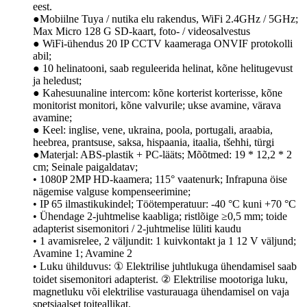
eest.
●Mobiilne Tuya / nutika elu rakendus, WiFi 2.4GHz / 5GHz;
Max Micro 128 G SD-kaart, foto- / videosalvestus
● WiFi-ühendus 20 IP CCTV kaameraga ONVIF protokolli
abil;
● 10 helinatooni, saab reguleerida helinat, kõne helitugevust
ja heledust;
● Kahesuunaline intercom: kõne korterist korterisse, kõne
monitorist monitori, kõne valvurile; ukse avamine, värava
avamine;
● Keel: inglise, vene, ukraina, poola, portugali, araabia,
heebrea, prantsuse, saksa, hispaania, itaalia, tšehhi, türgi
●Materjal: ABS-plastik + PC-lääts; Mõõtmed: 19 * 12,2 * 2
cm; Seinale paigaldatav;
• 1080P 2MP HD-kaamera; 115° vaatenurk; Infrapuna öise
nägemise valguse kompenseerimine;
• IP 65 ilmastikukindel; Töötemperatuur: -40 °C kuni +70 °C
• Ühendage 2-juhtmelise kaabliga; ristlõige ≥0,5 mm; toide
adapterist sisemonitori / 2-juhtmelise lüliti kaudu
• 1 avamisrelee, 2 väljundit: 1 kuivkontakt ja 1 12 V väljund;
Avamine 1; Avamine 2
• Luku ühilduvus: ① Elektrilise juhtlukuga ühendamisel saab
toidet sisemonitori adapterist. ② Elektrilise mootoriga luku,
magnetluku või elektrilise vasturauaga ühendamisel on vaja
spetsiaalset toiteallikat.