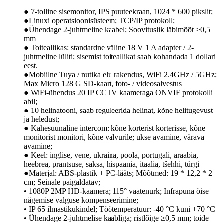
● 7-tolline sisemonitor, IPS puuteekraan, 1024 * 600 pikslit;
●Linuxi operatsioonisüsteem; TCP/IP protokoll;
●Ühendage 2-juhtmeline kaabel; Soovituslik läbimõõt ≥0,5
mm
● Toiteallikas: standardne väline 18 V 1 A adapter / 2-
juhtmeline lüliti; sisemist toiteallikat saab kohandada 1 dollari
eest.
●Mobiilne Tuya / nutika elu rakendus, WiFi 2.4GHz / 5GHz;
Max Micro 128 G SD-kaart, foto- / videosalvestus
● WiFi-ühendus 20 IP CCTV kaameraga ONVIF protokolli
abil;
● 10 helinatooni, saab reguleerida helinat, kõne helitugevust
ja heledust;
● Kahesuunaline intercom: kõne korterist korterisse, kõne
monitorist monitori, kõne valvurile; ukse avamine, värava
avamine;
● Keel: inglise, vene, ukraina, poola, portugali, araabia,
heebrea, prantsuse, saksa, hispaania, itaalia, tšehhi, türgi
●Materjal: ABS-plastik + PC-lääts; Mõõtmed: 19 * 12,2 * 2
cm; Seinale paigaldatav;
• 1080P 2MP HD-kaamera; 115° vaatenurk; Infrapuna öise
nägemise valguse kompenseerimine;
• IP 65 ilmastikukindel; Töötemperatuur: -40 °C kuni +70 °C
• Ühendage 2-juhtmelise kaabliga; ristlõige ≥0,5 mm; toide