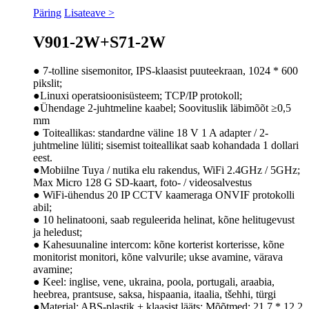
Päring
Lisateave >
V901-2W+S71-2W
● 7-tolline sisemonitor, IPS-klaasist puuteekraan, 1024 * 600
pikslit;
●Linuxi operatsioonisüsteem; TCP/IP protokoll;
●Ühendage 2-juhtmeline kaabel; Soovituslik läbimõõt ≥0,5
mm
● Toiteallikas: standardne väline 18 V 1 A adapter / 2-
juhtmeline lüliti; sisemist toiteallikat saab kohandada 1 dollari
eest.
●Mobiilne Tuya / nutika elu rakendus, WiFi 2.4GHz / 5GHz;
Max Micro 128 G SD-kaart, foto- / videosalvestus
● WiFi-ühendus 20 IP CCTV kaameraga ONVIF protokolli
abil;
● 10 helinatooni, saab reguleerida helinat, kõne helitugevust
ja heledust;
● Kahesuunaline intercom: kõne korterist korterisse, kõne
monitorist monitori, kõne valvurile; ukse avamine, värava
avamine;
● Keel: inglise, vene, ukraina, poola, portugali, araabia,
heebrea, prantsuse, saksa, hispaania, itaalia, tšehhi, türgi
●Materjal: ABS-plastik + klaasist lääts; Mõõtmed: 21,7 * 12,2