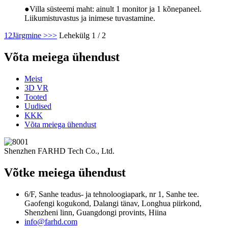
●Villa süsteemi maht: ainult 1 monitor ja 1 kõnepaneel.
Liikumistuvastus ja inimese tuvastamine.
1
2
Järgmine >
>>
Lehekülg 1 / 2
Võta meiega ühendust
Meist
3D VR
Tooted
Uudised
KKK
Võta meiega ühendust
Shenzhen FARHD Tech Co., Ltd.
Võtke meiega ühendust
6/F, Sanhe teadus- ja tehnoloogiapark, nr 1, Sanhe tee.
Gaofengi kogukond, Dalangi tänav, Longhua piirkond,
Shenzheni linn, Guangdongi provints, Hiina
info@farhd.com