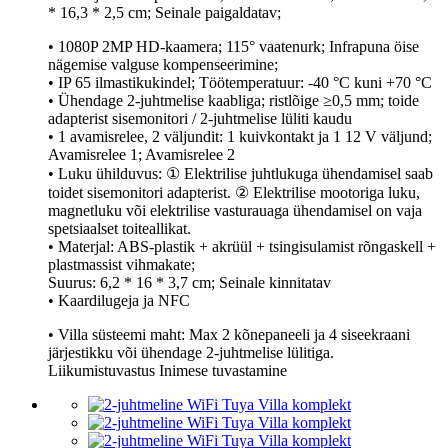
* 16,3 * 2,5 cm; Seinale paigaldatav;
• 1080P 2MP HD-kaamera; 115° vaatenurk; Infrapuna öise
nägemise valguse kompenseerimine;
• IP 65 ilmastikukindel; Töötemperatuur: -40 °C kuni +70 °C
• Ühendage 2-juhtmelise kaabliga; ristlõige ≥0,5 mm; toide
adapterist sisemonitori / 2-juhtmelise lüliti kaudu
• 1 avamisrelee, 2 väljundit: 1 kuivkontakt ja 1 12 V väljund;
Avamisrelee 1; Avamisrelee 2
• Luku ühilduvus: ① Elektrilise juhtlukuga ühendamisel saab
toidet sisemonitori adapterist. ② Elektrilise mootoriga luku,
magnetluku või elektrilise vasturauaga ühendamisel on vaja
spetsiaalset toiteallikat.
• Materjal: ABS-plastik + akrüül + tsingisulamist rõngaskell +
plastmassist vihmakate;
Suurus: 6,2 * 16 * 3,7 cm; Seinale kinnitatav
• Kaardilugeja ja NFC
• Villa süsteemi maht: Max 2 kõnepaneeli ja 4 siseekraani
järjestikku või ühendage 2-juhtmelise lülitiga.
Liikumistuvastus Inimese tuvastamine