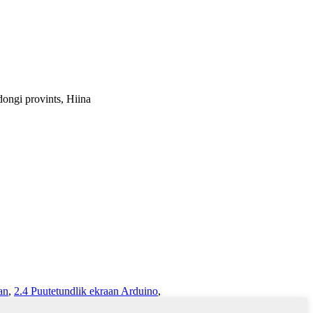
ongi provints, Hiina
an
,
2.4 Puutetundlik ekraan Arduino
,