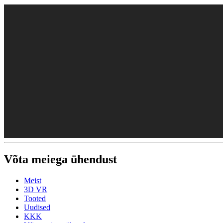
Võta meiega ühendust
Meist
3D VR
Tooted
Uudised
KKK