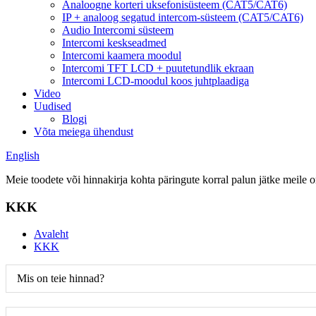
Analoogne korteri uksefonisüsteem (CAT5/CAT6)
IP + analoog segatud intercom-süsteem (CAT5/CAT6)
Audio Intercomi süsteem
Intercomi keskseadmed
Intercomi kaamera moodul
Intercomi TFT LCD + puutetundlik ekraan
Intercomi LCD-moodul koos juhtplaadiga
Video
Uudised
Blogi
Võta meiega ühendust
English
Meie toodete või hinnakirja kohta päringute korral palun jätke meile 
KKK
Avaleht
KKK
Mis on teie hinnad?