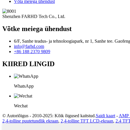
Võta meiega ühendust
Shenzhen FARHD Tech Co., Ltd.
Võtke meiega ühendust
6/F, Sanhe teadus- ja tehnoloogiapark, nr 1, Sanhe tee. Gaofe
info@farhd.com
+86 188 2370 9809
KIIRED LINGID
WhatsApp
Wechat
© Autoriõigus - 2010-2025: Kõik õigused kaitstud.
Saidi kaart
-
AMP m
2,4-tolline puutetundlik ekraan
,
2,4-tolline TFT LCD-ekraan
,
2.4 TFT