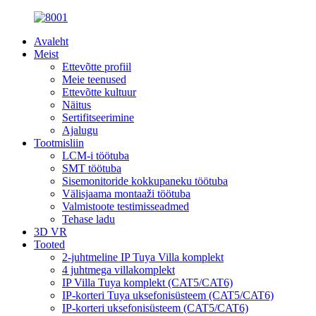
Avaleht
Meist
Ettevõtte profiil
Meie teenused
Ettevõtte kultuur
Näitus
Sertifitseerimine
Ajalugu
Tootmisliin
LCM-i töötuba
SMT töötuba
Sisemonitoride kokkupaneku töötuba
Välisjaama montaaži töötuba
Valmistoote testimisseadmed
Tehase ladu
3D VR
Tooted
2-juhtmeline IP Tuya Villa komplekt
4 juhtmega villakomplekt
IP Villa Tuya komplekt (CAT5/CAT6)
IP-korteri Tuya uksefonisüsteem (CAT5/CAT6)
IP-korteri uksefonisüsteem (CAT5/CAT6)