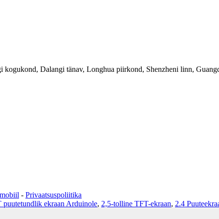
ngi kogukond, Dalangi tänav, Longhua piirkond, Shenzheni linn, Guangd
obiil
-
Privaatsuspoliitika
 puutetundlik ekraan Arduinole
,
2,5-tolline TFT-ekraan
,
2.4 Puuteekra