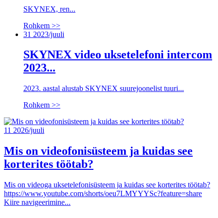
SKYNEX, ren...
Rohkem >>
31
2023/juuli
SKYNEX video uksetelefoni intercom
2023...
2023. aastal alustab SKYNEX suurejoonelist tuuri...
Rohkem >>
11
2026/juuli
Mis on videofonisüsteem ja kuidas see
korterites töötab?
Mis on videoga uksetelefonisüsteem ja kuidas see korterites töötab?
https://www.youtube.com/shorts/oeu7LMYYYSc?feature=share
Kiire navigeerimine...