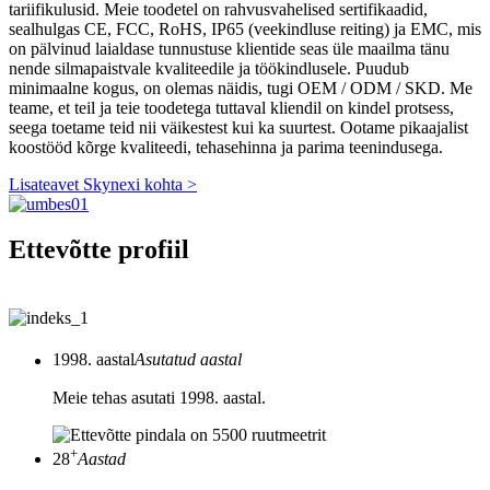
tariifikulusid. Meie toodetel on rahvusvahelised sertifikaadid,
sealhulgas CE, FCC, RoHS, IP65 (veekindluse reiting) ja EMC, mis
on pälvinud laialdase tunnustuse klientide seas üle maailma tänu
nende silmapaistvale kvaliteedile ja töökindlusele. Puudub
minimaalne kogus, on olemas näidis, tugi OEM / ODM / SKD. Me
teame, et teil ja teie toodetega tuttaval kliendil on kindel protsess,
seega toetame teid nii väikestest kui ka suurtest. Ootame pikaajalist
koostööd kõrge kvaliteedi, tehasehinna ja parima teenindusega.
Lisateavet Skynexi kohta >
Ettevõtte profiil
1998. aastal
Asutatud aastal
Meie tehas asutati 1998. aastal.
+
28
Aastad