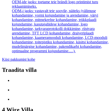
OEM-ide jaoks: toetame teie brändi logo printimist turu
reklaamimiseks.
ODM-i jaoks: vastavalt teie soovile, näiteks (välimuse
kohandamine, vormi kujundamine ja arendamine, värvi
kohandamine, mitmekeelne kohandamine, trükkplaadi
kujundamine, kasutajaliidese kohandamine, logo
kohandamine, tarkvaraprotokolli dokkimine, riistvara
arendamine, TFT LCD kohandamine, draiveriplaadi
kohandamine, kaameramooduli kohandamine, LCD-mooduli
kohandamine, toitepistiku kohandamine, käsitsi kohandamine,
mudelimärgise kohandamine, pakendikarbi kohandamine,
optimaalne programmi kujundamine.....).
Küsi pakkumist kohe
Traadita villa
4 Wire Villa