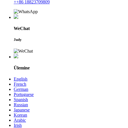
++86 18823709809
WeChat
Judy
Ülemine
English
French
German
Portuguese
Spanish
Russian
Japanese
Korean
Arabic
Irish