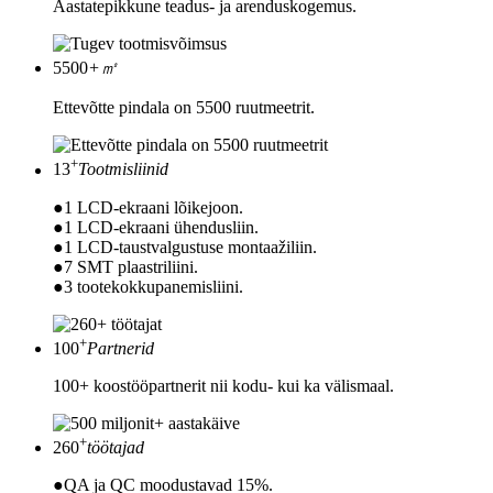
Aastatepikkune teadus- ja arenduskogemus.
5500
+㎡
Ettevõtte pindala on 5500 ruutmeetrit.
+
13
Tootmisliinid
●1 LCD-ekraani lõikejoon.
●1 LCD-ekraani ühendusliin.
●1 LCD-taustvalgustuse montaažiliin.
●7 SMT plaastriliini.
●3 tootekokkupanemisliini.
+
100
Partnerid
100+ koostööpartnerit nii kodu- kui ka välismaal.
+
260
töötajad
●QA ja QC moodustavad 15%.