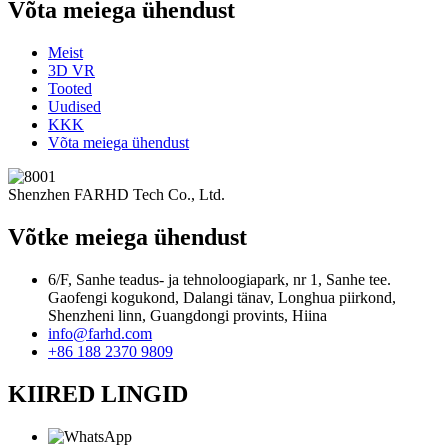
Võta meiega ühendust
Meist
3D VR
Tooted
Uudised
KKK
Võta meiega ühendust
Shenzhen FARHD Tech Co., Ltd.
Võtke meiega ühendust
6/F, Sanhe teadus- ja tehnoloogiapark, nr 1, Sanhe tee.
Gaofengi kogukond, Dalangi tänav, Longhua piirkond,
Shenzheni linn, Guangdongi provints, Hiina
info@farhd.com
+86 188 2370 9809
KIIRED LINGID