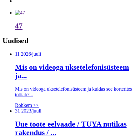
47
Uudised
11
2026/juuli
Mis on videoga uksetelefonisüsteem
ja...
Mis on videoga uksetelefonisüsteem ja kuidas see korterites
töötab?...
Rohkem >>
31
2023/juuli
Uue toote eelvaade / TUYA nutikas
rakendus / ...