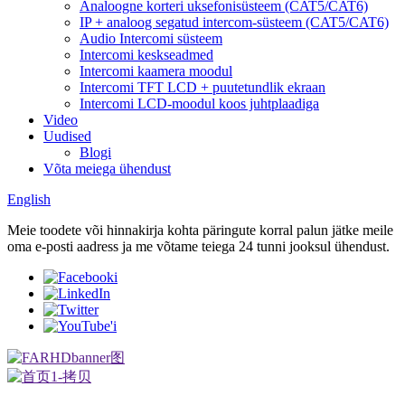
Analoogne korteri uksefonisüsteem (CAT5/CAT6)
IP + analoog segatud intercom-süsteem (CAT5/CAT6)
Audio Intercomi süsteem
Intercomi keskseadmed
Intercomi kaamera moodul
Intercomi TFT LCD + puutetundlik ekraan
Intercomi LCD-moodul koos juhtplaadiga
Video
Uudised
Blogi
Võta meiega ühendust
English
Meie toodete või hinnakirja kohta päringute korral palun jätke meile
oma e-posti aadress ja me võtame teiega 24 tunni jooksul ühendust.