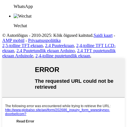
WhatsApp
Wechat
© Autoriõigus - 2010-2025: Kõik õigused kaitstud.
Saidi kaart
-
AMP mobiil
-
Privaatsuspoliitika
2,5-tolline TFT-ekraan
,
2.4 Puuteekraan
,
2,4-tolline TFT LCD-
ekraan
,
2.4 Puutetundlik ekraan Arduino
,
2.4 TFT puutetundlik
ekraan Arduinole
,
2,4-tolline puutetundlik ekraan
,