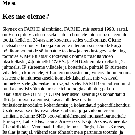
Meist
Kes me oleme?
Skynex on FARHD alambränd. FARHD, mis asutati 1998. aastal,
on Hiina juhtiv video uksekellade ja hoonete intercom-süsteemide
tootja, kellel on 28-aastane kogemus selles valdkonnas. Oleme
spetsialiseerunud villade ja korterite intercom-süsteemide kõigi
põhikomponentide sõltumatule teadus- ja arendustegevusele ning
tootmisele. Meie ulatuslik tootevalik hõlmab traadita video
uksekellasid, 4-juhtmelisi CVBS- ja AHD-video uksekellasid, 2-
juhtmelisi IP-süsteeme villadele ja korteritele, puhtaid IP-süsteeme
villadele ja korteritele, SIP-intercom-süsteeme, videovabu intercom-
süsteeme ja mitmesuguseid komplektlahendusi, mis vastavad
mitmekesistele globaalse turu vajadustele. FARHD on pühendunud
nutika eluviisi võimaldamisele tehnoloogia abil ning pakub
laiaulatuslikke OEM- ja ODM-teenuseid, sealhulgas kohandatud
riist- ja tarkvara arendust, kasutajaliidese disaini,
funktsioonimoodulite kohandamist ja kohandatud pakendilahendusi.
Usaldusväärse rahvusvahelise kaubamärgi ja videointercomi
tarnijana pakume SKD poolvalmislahendusi montaažipartneritele
Euroopas, Lähis-Idas, Lõuna-Ameerikas, Kagu-Aasias, Ameerika
Ühendriikides, Venemaal, Indias, Iraanis, Türgis, Lõuna-Koreas,
Itaalias ja mujal, vähendades tõhusalt meie partnerite tootmis- ja