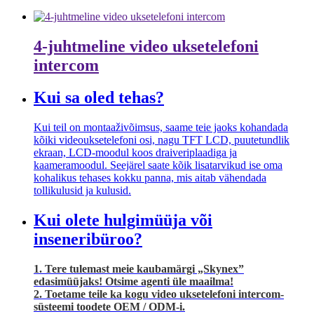
4-juhtmeline video uksetelefoni
intercom
Kui sa oled tehas?
Kui teil on montaaživõimsus, saame teie jaoks kohandada
kõiki videouksetelefoni osi, nagu TFT LCD, puutetundlik
ekraan, LCD-moodul koos draiveriplaadiga ja
kaameramoodul. Seejärel saate kõik lisatarvikud ise oma
kohalikus tehases kokku panna, mis aitab vähendada
tollikulusid ja kulusid.
Kui olete hulgimüüja või
inseneribüroo?
1. Tere tulemast meie kaubamärgi „Skynex”
edasimüüjaks! Otsime agenti üle maailma!
2. Toetame teile ka kogu video uksetelefoni intercom-
süsteemi toodete OEM / ODM-i.