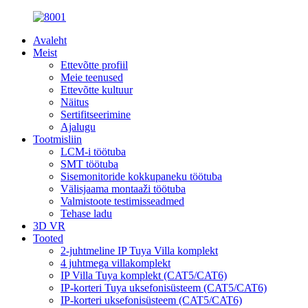
Avaleht
Meist
Ettevõtte profiil
Meie teenused
Ettevõtte kultuur
Näitus
Sertifitseerimine
Ajalugu
Tootmisliin
LCM-i töötuba
SMT töötuba
Sisemonitoride kokkupaneku töötuba
Välisjaama montaaži töötuba
Valmistoote testimisseadmed
Tehase ladu
3D VR
Tooted
2-juhtmeline IP Tuya Villa komplekt
4 juhtmega villakomplekt
IP Villa Tuya komplekt (CAT5/CAT6)
IP-korteri Tuya uksefonisüsteem (CAT5/CAT6)
IP-korteri uksefonisüsteem (CAT5/CAT6)