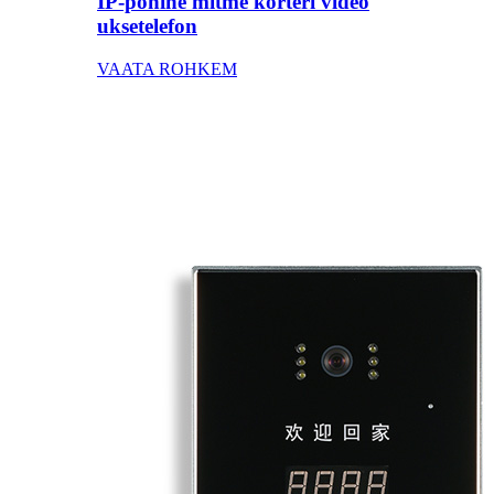
IP-põhine mitme korteri video
uksetelefon
VAATA ROHKEM