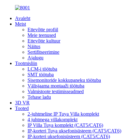
Avaleht
Meist
Ettevõtte profiil
Meie teenused
Ettevõtte kultuur
Näitus
Sertifitseerimine
Ajalugu
Tootmisliin
LCM-i töötuba
SMT töötuba
Sisemonitoride kokkupaneku töötuba
Välisjaama montaaži töötuba
Valmistoote testimisseadmed
Tehase ladu
3D VR
Tooted
2-juhtmeline IP Tuya Villa komplekt
4 juhtmega villakomplekt
IP Villa Tuya komplekt (CAT5/CAT6)
IP-korteri Tuya uksefonisüsteem (CAT5/CAT6)
IP-korteri uksefonisüsteem (CAT5/CAT6)