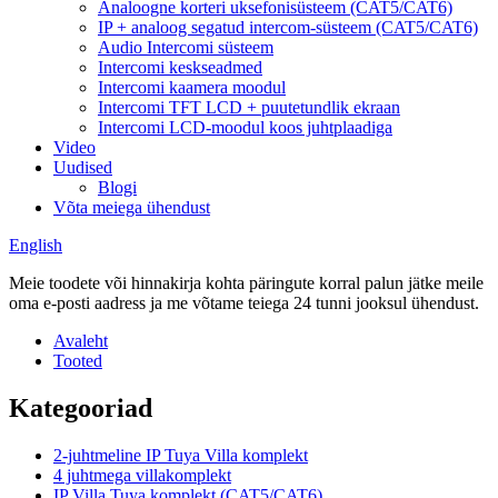
Analoogne korteri uksefonisüsteem (CAT5/CAT6)
IP + analoog segatud intercom-süsteem (CAT5/CAT6)
Audio Intercomi süsteem
Intercomi keskseadmed
Intercomi kaamera moodul
Intercomi TFT LCD + puutetundlik ekraan
Intercomi LCD-moodul koos juhtplaadiga
Video
Uudised
Blogi
Võta meiega ühendust
English
Meie toodete või hinnakirja kohta päringute korral palun jätke meile
oma e-posti aadress ja me võtame teiega 24 tunni jooksul ühendust.
Avaleht
Tooted
Kategooriad
2-juhtmeline IP Tuya Villa komplekt
4 juhtmega villakomplekt
IP Villa Tuya komplekt (CAT5/CAT6)