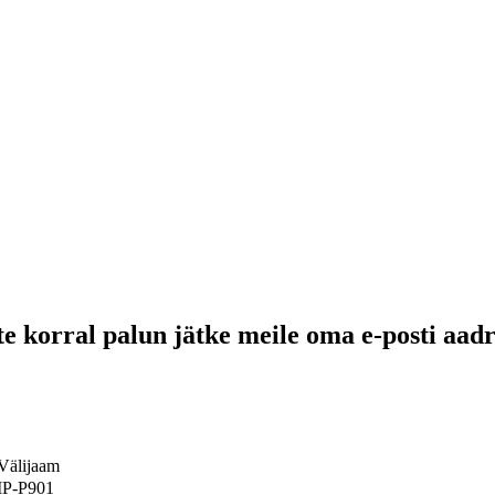
e korral palun jätke meile oma e-posti aadr
Välijaam
IP-P901