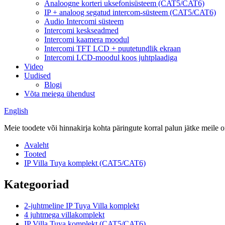
Analoogne korteri uksefonisüsteem (CAT5/CAT6)
IP + analoog segatud intercom-süsteem (CAT5/CAT6)
Audio Intercomi süsteem
Intercomi keskseadmed
Intercomi kaamera moodul
Intercomi TFT LCD + puutetundlik ekraan
Intercomi LCD-moodul koos juhtplaadiga
Video
Uudised
Blogi
Võta meiega ühendust
English
Meie toodete või hinnakirja kohta päringute korral palun jätke meile 
Avaleht
Tooted
IP Villa Tuya komplekt (CAT5/CAT6)
Kategooriad
2-juhtmeline IP Tuya Villa komplekt
4 juhtmega villakomplekt
IP Villa Tuya komplekt (CAT5/CAT6)