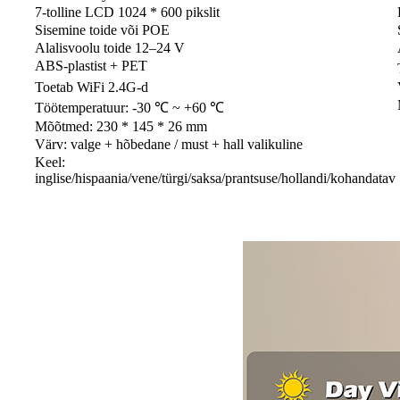
7-tolline LCD 1024 * 600 pikslit
Sisemine toide või POE
Alalisvoolu toide 12–24 V
ABS-plastist + PET
Toetab WiFi 2.4G-d
Töötemperatuur: -30 ℃ ~ +60 ℃
Mõõtmed: 230 * 145 * 26 mm
Värv: valge + hõbedane / must + hall valikuline
Keel:
inglise/hispaania/vene/türgi/saksa/prantsuse/hollandi/kohandatav