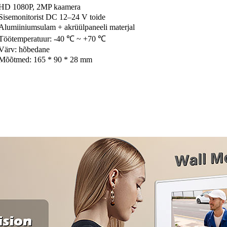
HD 1080P, 2MP kaamera
Sisemonitorist DC 12–24 V toide
Alumiiniumsulam + akrüülpaneeli materjal
Töötemperatuur: -40 ℃ ~ +70 ℃
Värv: hõbedane
Mõõtmed: 165 * 90 * 28 mm