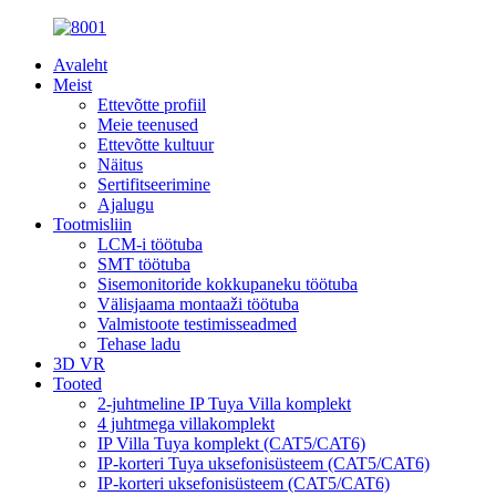
Avaleht
Meist
Ettevõtte profiil
Meie teenused
Ettevõtte kultuur
Näitus
Sertifitseerimine
Ajalugu
Tootmisliin
LCM-i töötuba
SMT töötuba
Sisemonitoride kokkupaneku töötuba
Välisjaama montaaži töötuba
Valmistoote testimisseadmed
Tehase ladu
3D VR
Tooted
2-juhtmeline IP Tuya Villa komplekt
4 juhtmega villakomplekt
IP Villa Tuya komplekt (CAT5/CAT6)
IP-korteri Tuya uksefonisüsteem (CAT5/CAT6)
IP-korteri uksefonisüsteem (CAT5/CAT6)